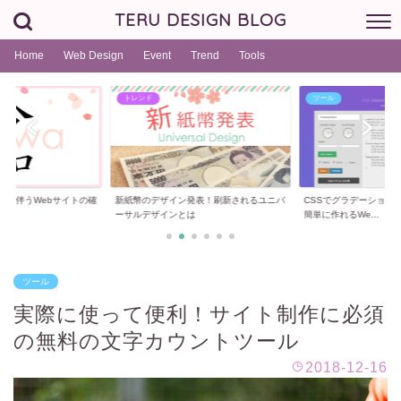
TERU DESIGN BLOG
Home
Web Design
Event
Trend
Tools
トレンド
ツール
更に伴うWebサイトの確
新紙幣のデザイン発表！刷新されるユニバ
CSSでグラデーション
.
ーサルデザインとは
簡単に作れるWe...
ツール
実際に使って便利！サイト制作に必須
の無料の文字カウントツール
2018-12-16